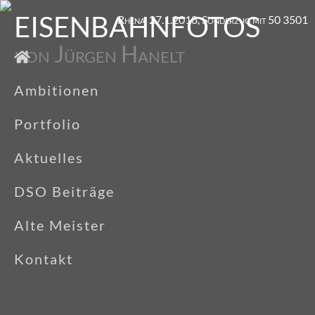
EISENBAHNFOTOS
Rhena, 27.1.2018, Sonderzug mit 50 3501
von Jürgen Hanelt
Ambitionen
Portfolio
Aktuelles
DSO Beiträge
Alte Meister
Kontakt