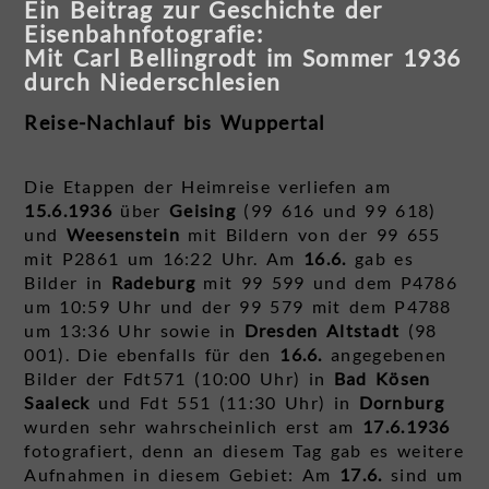
Ein Beitrag zur Geschichte der
Eisenbahnfotografie:
Mit Carl Bellingrodt im Sommer 1936
durch Niederschlesien
Reise-Nachlauf bis Wuppertal
Die Etappen der Heimreise verliefen am
15.6.1936
über
Geising
(99 616 und 99 618)
und
Weesenstein
mit Bildern von der 99 655
mit P2861 um 16:22 Uhr. Am
16.6.
gab es
Bilder in
Radeburg
mit 99 599 und dem P4786
um 10:59 Uhr und der 99 579 mit dem P4788
um 13:36 Uhr sowie in
Dresden Altstadt
(98
001). Die ebenfalls für den
16.6.
angegebenen
Bilder der Fdt571 (10:00 Uhr) in
Bad Kösen
Saaleck
und Fdt 551 (11:30 Uhr) in
Dornburg
wurden sehr wahrscheinlich erst am
17.6.1936
fotografiert, denn an diesem Tag gab es weitere
Aufnahmen in diesem Gebiet: Am
17.6.
sind um