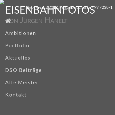
EISENBAHNFOTOS
Brocken, 5.2.2012, Personenzug mit Lok 99 7238-1
von Jürgen Hanelt
Ambitionen
Portfolio
Aktuelles
DSO Beiträge
Alte Meister
Kontakt